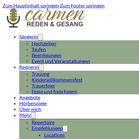
Zum Hauptinhalt springen
Zum Footer springen
Sängerin
Hochzeiten
Taufen
Beerdigungen
Event und Veranstaltungen
Rednerin
Trauung
Kinderwillkommensfest
Trauerfeier
Feste und freie Feiern
Angebote
Hörbeispiele
Über mich
Mehr
Repertoire
Empfehlungen
Locations