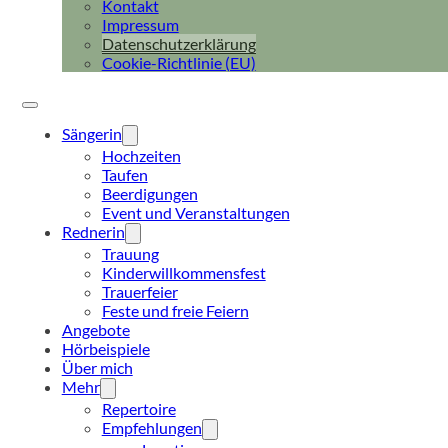
Kontakt
Impressum
Datenschutzerklärung
Cookie-Richtlinie (EU)
Sängerin
Hochzeiten
Taufen
Beerdigungen
Event und Veranstaltungen
Rednerin
Trauung
Kinderwillkommensfest
Trauerfeier
Feste und freie Feiern
Angebote
Hörbeispiele
Über mich
Mehr
Repertoire
Empfehlungen