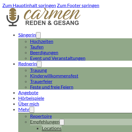
Zum Hauptinhalt springen
Zum Footer springen
Sängerin
Hochzeiten
Taufen
Beerdigungen
Event und Veranstaltungen
Rednerin
Trauung
Kinderwillkommensfest
Trauerfeier
Feste und freie Feiern
Angebote
Hörbeispiele
Über mich
Mehr
Repertoire
Empfehlungen
Locations